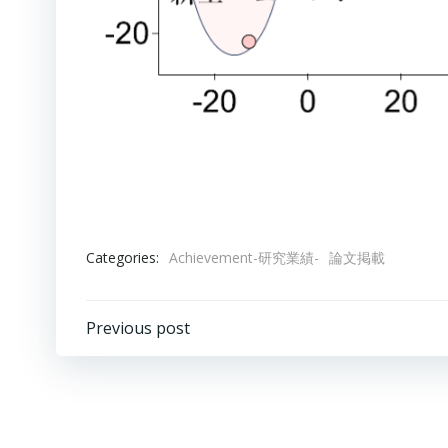
Categories:
Achievement-研究業績-
論文掲載
Post
Previous post
navigation