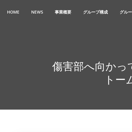
コ
ン
HOME
NEWS
事業概要
グループ構成
グルー
テ
ン
ツ
へ
ス
キ
ッ
傷害部へ向かっ
プ
トーム解