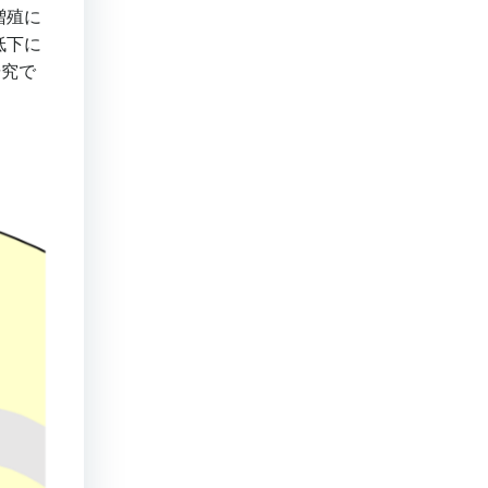
増殖に
低下に
研究で