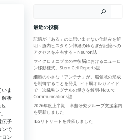
検索
最近の投稿
記憶が「ある」のに思い出せない仕組みを解
明～脳内ヒスタミン神経のゆらぎが記憶への
アクセスを左右する～Neuron誌
マイクロミニブタの生後脳におけるニューロ
ン移動様式。Stem Cell Reports誌
細胞の小さな「アンテナ」が、脳領域の形成
を制御することを発見 -ヒト脳オルガノイド
ていま
で一次繊毛シグナルの働きを解明-Nature
Communications誌
。解析
ls,
2026年度上半期 卓越研究グループ支援案内
を更新しました
す。
遺伝子
IBSリトリートを共催しました！
ロンで
ーロン