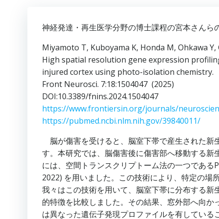
神経発達・再生医学分野の博士課程の宮本さんらの論文がFr
Miyamoto T, Kuboyama K, Honda M, Ohkawa Y, 
High spatial resolution gene expression profilin
injured cortex using photo-isolation chemistry.
Front Neurosci. 7:18:1504047 (2025)
DOI:10.3389/fnins.2024.1504047
https://www.frontiersin.org/journals/neuroscien
https://pubmed.ncbi.nlm.nih.gov/39840011/
脳が傷害を受けると、脳室下帯で産生された新生
す。本研究では、脳傷害後に傷害部へ移動する新
には、空間トランスクリプトーム法の一つであるPhoto-isolation
2022) を用いました。この技術により、特定の
我々はこの技術を用いて、脳室下帯に分布する新
的特徴を比較しました。その結果、窓外部へ向か
は異なった遺伝子発現プロファイルを有している